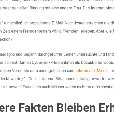
e oder genießen Bindung mit eine andere Frau. Das Internet biet
se” einschließlich bezaubernd E-Mail-Nachrichten erreichen die 
en Zeit einem Fremden|einem völlig Fremden} erleben. Aber wie f
aktion?
uadagno und Sagarin durchgeführte Lernen untersuchte und fand
eidisch auf Damen Cyber-Sex-Heldentaten als bezaubernd webba
ntalen Verrat als dem unentgeltlichen cam
telefon sex Mainz
. I
eckt wurde} “… Online Untreue Situationen zufällig bewertet we
kt, sowohl Frauen als auch Männer waren nicht so eifersüchtig i
re Fakten Bleiben Erh