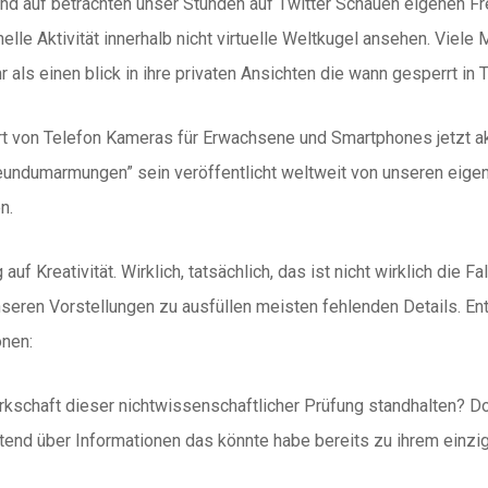
nd auf betrachten unser Stunden auf Twitter Schauen eigenen Fre
nelle Aktivität innerhalb nicht virtuelle Weltkugel ansehen. Vie
r als einen blick in ihre privaten Ansichten die wann gesperrt in
t von Telefon Kameras für Erwachsene und Smartphones jetzt ak
eundumarmungen” sein veröffentlicht weltweit von unseren eigen
n.
 auf Kreativität. Wirklich, tatsächlich, das ist nicht wirklich die 
unseren Vorstellungen zu ausfüllen meisten fehlenden Details. E
onen:
kschaft dieser nichtwissenschaftlicher Prüfung standhalten? Do 
tend über Informationen das könnte habe bereits zu ihrem einzi