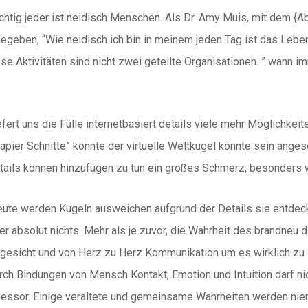
üchtig jeder ist neidisch Menschen. Als Dr. Amy Muis, mit dem {A
egeben, “Wie neidisch ich bin in meinem jeden Tag ist das Leben
ese Aktivitäten sind nicht zwei geteilte Organisationen. ” wann i
fert uns die Fülle internetbasiert details viele mehr Möglichke
apier Schnitte” könnte der virtuelle Weltkugel könnte sein ang
etails können hinzufügen zu tun ein großes Schmerz, besonders
Leute werden Kugeln ausweichen aufgrund der Details sie entdeck
r absolut nichts. Mehr als je zuvor, die Wahrheit des brandneu 
gesicht und von Herz zu Herz Kommunikation um es wirklich zu 
urch Bindungen von Mensch Kontakt, Emotion und Intuition darf n
essor. Einige veraltete und gemeinsame Wahrheiten werden niem