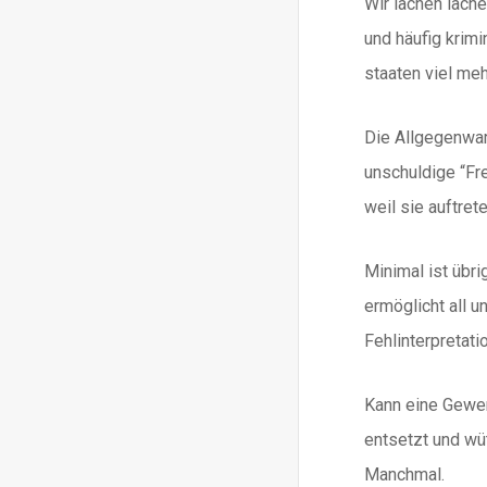
Wir lachen lache
und häufig krimi
staaten viel meh
Die Allgegenwar
unschuldige “Fr
weil sie auftrete
Minimal ist übrig
ermöglicht all 
Fehlinterpretati
Kann eine Gewer
entsetzt und wü
Manchmal.