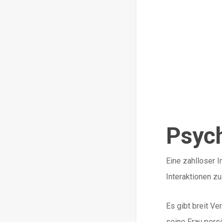
Psych
Eine zahlloser I
Interaktionen z
Es gibt breit V
seine Frau pers