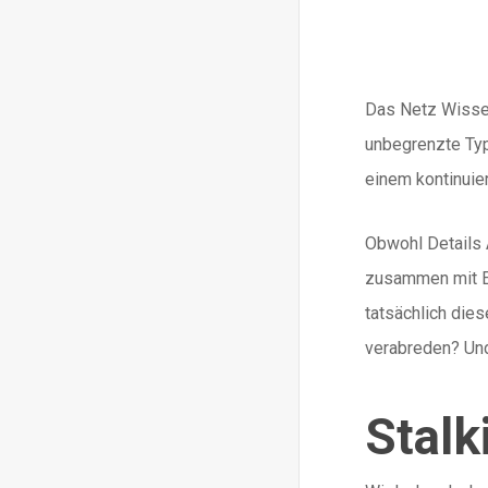
Das Netz Wissen
unbegrenzte Typ
einem kontinuie
Obwohl Details Ä
zusammen mit Er
tatsächlich die
verabreden? Und
Stalk