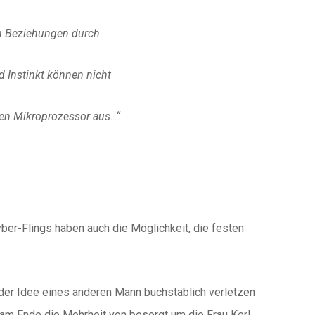
en Beziehungen durch
 Instinkt können nicht
en Mikroprozessor aus. “
Cyber-Flings haben auch die Möglichkeit, die festen
 der Idee eines anderen Mann buchstäblich verletzen
 am Ende die Mehrheit von besorgt um die Frau Kerl