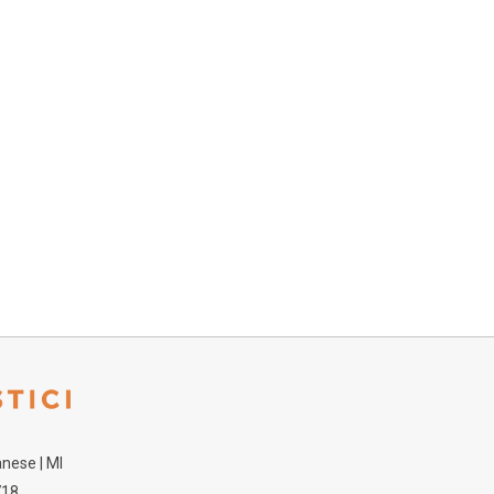
nese | MI
718