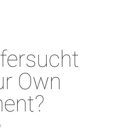
Menu
fersucht
ur Own
ent?
s