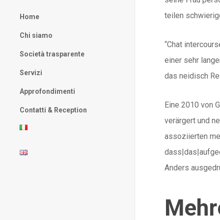
teilen schwierig
Home
Chi siamo
“Chat intercour
Società trasparente
einer sehr lang
Servizi
das neidisch Re
Approfondimenti
Eine 2010 von G
Contatti & Reception
verärgert und n
assoziierten me
dass|das|aufged
Anders ausgedrüc
Mehre